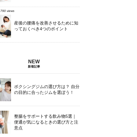
,790 views
産後の腰痛を改善させるために知
っておくべき4つのポイント
新着記事
ボクシングジムの選び方は？ 自分
の目的に合ったジムを選ぼう！
整腸をサポートする飲み物5選｜
便通が気になるときの選び方と注
意点