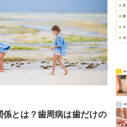
首
腰
ダ
当
41
39
関係とは？歯周病は歯だけの