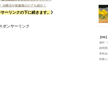
？ 治療法や抜歯後のケアも紹介！
ンサーリンクの下に続きます。
》
スポンサーリンク
【PR
歯科・
静岡県
希和会
医療ビ