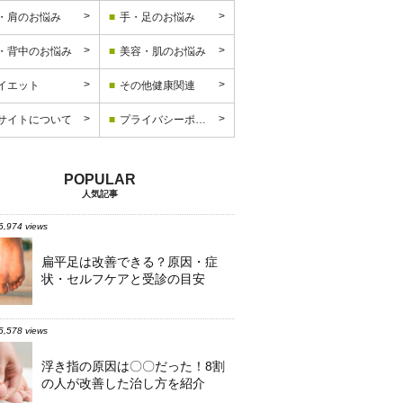
・肩のお悩み
手・足のお悩み
・背中のお悩み
美容・肌のお悩み
イエット
その他健康関連
サイトについて
プライバシーポリシー
人気記事
6,974 views
扁平足は改善できる？原因・症
状・セルフケアと受診の目安
5,578 views
浮き指の原因は〇〇だった！8割
の人が改善した治し方を紹介