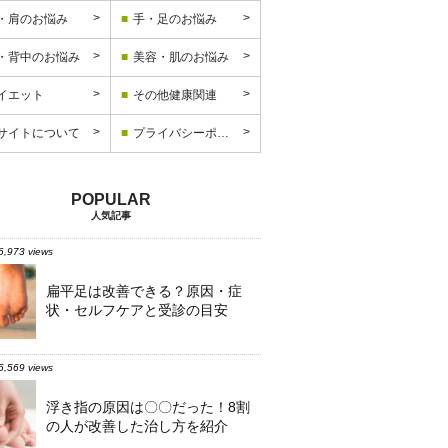
・肩のお悩み
手・足のお悩み
・背中のお悩み
美容・肌のお悩み
イエット
その他健康関連
サイトについて
プライバシーポリシー
人気記事
6,973 views
扁平足は改善できる？原因・症
状・セルフケアと受診の目安
5,569 views
浮き指の原因は〇〇だった！8割
の人が改善した治し方を紹介