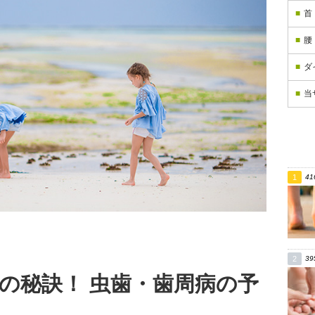
首
腰
ダ
当
41
39
の秘訣！ 虫歯・歯周病の予