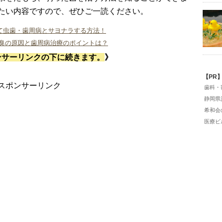
たい内容ですので、ぜひご一読ください。
て虫歯・歯周病とサヨナラする方法！
口臭の原因と歯周病治療のポイントは？
ンサーリンクの下に続きます。
》
【PR
スポンサーリンク
歯科・
静岡県
希和会
医療ビ