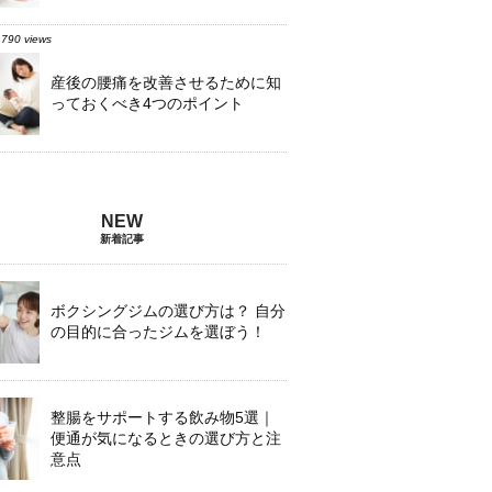
,790 views
産後の腰痛を改善させるために知
っておくべき4つのポイント
新着記事
ボクシングジムの選び方は？ 自分
の目的に合ったジムを選ぼう！
整腸をサポートする飲み物5選｜
便通が気になるときの選び方と注
意点